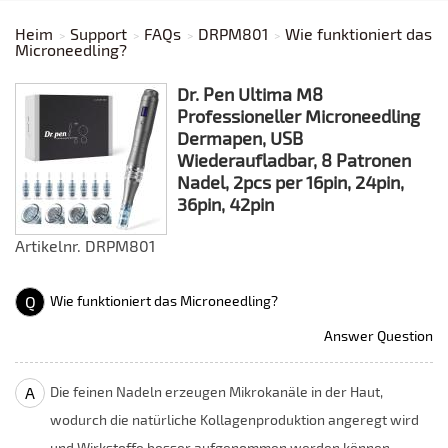
Heim
Support
FAQs
DRPM801
Wie funktioniert das
Microneedling?
Dr. Pen Ultima M8
Professioneller Microneedling
Dermapen, USB
Wiederaufladbar, 8 Patronen
Nadel, 2pcs per 16pin, 24pin,
36pin, 42pin
Artikelnr. DRPM801
Q
Wie funktioniert das Microneedling?
Answer Question
A
Die feinen Nadeln erzeugen Mikrokanäle in der Haut,
wodurch die natürliche Kollagenproduktion angeregt wird
und Wirkstoffe besser aufgenommen werden können.