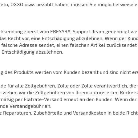
leto, OXXO usw. bezahlt haben, müssen Sie möglicherweise e
cksendung zuerst vom FREYARA-Support-Team genehmigt werd
das Recht vor, eine Entschädigung abzulehnen. Wenn der Kund
alsche Adresse sendet, einen falschen Artikel zurücksendet o
e Entschädigung abzulehnen.
ng des Produkts werden vom Kunden bezahlt und sind nicht er
e für alle Zollgebühren, Zölle oder Zölle verantwortlich, di
en ziehen wir die Zollgebühren von Ihrem autorisierten Rücker
dmäßig per Flatrate-Versand erneut an den Kunden. Wenn de
ende Versandgebühr an.
lle Reparaturen, Zubehörteile und Versandkosten in beide Ric