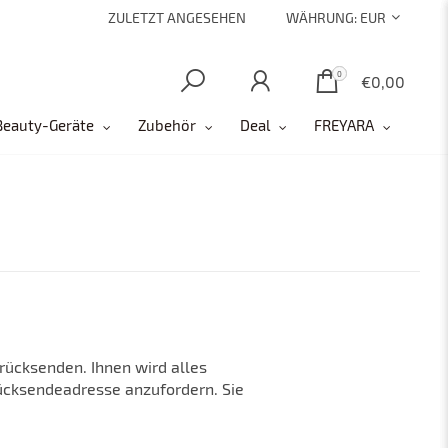
ZULETZT ANGESEHEN
WÄHRUNG:
EUR
0
0
€0,00
Beauty-Geräte
Zubehör
Deal
FREYARA
urücksenden. Ihnen wird alles
Rücksendeadresse anzufordern. Sie