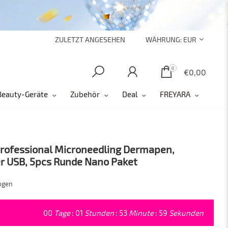
ZULETZT ANGESEHEN
WÄHRUNG:
EUR
0
0
€0,00
Beauty-Geräte
Zubehör
Deal
FREYARA
Professional Microneedling Dermapen,
r USB, 5pcs Runde Nano Paket
ngen
00
Tage
:
01
Stunden
:
53
Minute
:
57
Sekunden