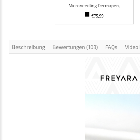
Microneedling Dermapen,
Wiederaufladbar über USB, 5pcs
€75,99
Runde Nano Paket
Beschreibung
Bewertungen (103)
FAQs
Video