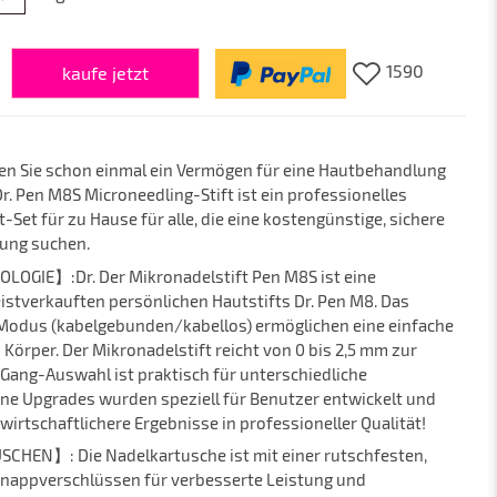
1590
kaufe jetzt
 Sie schon einmal ein Vermögen für eine Hautbehandlung
. Pen M8S Microneedling-Stift ist ein professionelles
-Set für zu Hause für alle, die eine kostengünstige, sichere
lung suchen.
GIE】:Dr. Der Mikronadelstift Pen M8S ist eine
istverkauften persönlichen Hautstifts Dr. Pen M8. Das
-Modus (kabelgebunden/kabellos) ermöglichen eine einfache
örper. Der Mikronadelstift reicht von 0 bis 2,5 mm zur
ang-Auswahl ist praktisch für unterschiedliche
ne Upgrades wurden speziell für Benutzer entwickelt und
wirtschaftlichere Ergebnisse in professioneller Qualität!
HEN】: Die Nadelkartusche ist mit einer rutschfesten,
chnappverschlüssen für verbesserte Leistung und