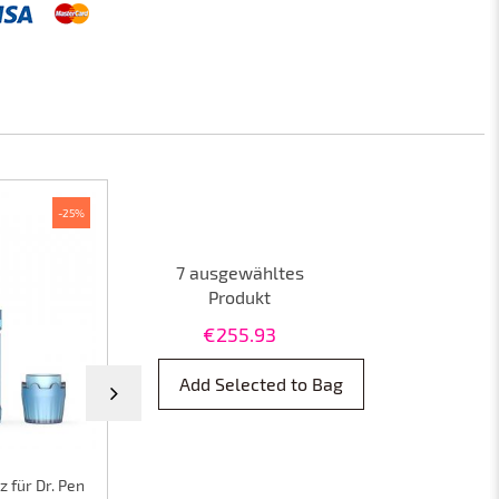
-25%
-25%
7
ausgewähltes
Produkt
€
255.93
Add Selected to Bag
 für Dr. Pen
36pin Patronen Ersatz für Dr. Pen
18