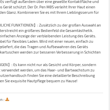
 Es verfügt außerdem über eine gewellte Kontaktfläche und
s Gerät schützt. Der Dr. Pen M8S verleiht Ihrer Haut einen
nden Glanz. Kombinieren Sie es mit Ihrem Lieblingsserum für
ICHE FUNKTIONEN】: Zusätzlich zu der großen Auswahl an
rstreicht ein größeres Bedienfeld die Gesamtästhetik.
einfachen Anzeige der verbleibenden Leistung des Geräts.
l für flexibles Laden. Wird mit einer neuen, einfach zu
eliefert, die das Tragen und Aufbewahren des Geräts
d -kartuschen werden zur besseren Verbesserung in Schichten
N】: Es kann nicht nur als Gesicht und Körper, sondern
rt verwendet werden, um das Haar- und Bartwachstum zu
nutzerhandbuch finden Sie eine detaillierte Beschreibung
en Sie exquisite Hautpflege bequem zu Hause!
n :