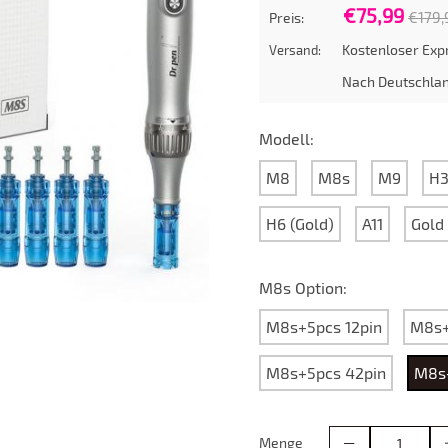
€75,99
€179,
Preis:
Kostenloser Exp
Versand:
Nach
Deutschla
Modell:
M8
M8s
M9
H
H6 (Gold)
A11
Gold
M8s Option:
M8s+5pcs 12pin
M8s+
M8s+5pcs 42pin
M8s
Menge