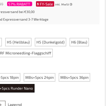
57% RABATT
FY-Sale
99
inkl. MwSt
ressversand bei €30,00
nd
Expressversand
3-7
Werktage
3
H5 (Hellblau)
H5 (Dunkelgold)
H6 (Blau)
 RF Microneedling-Flaggschiff
5pcs 18pin
M8s+5pcs 24pin
M8s+5pcs 36pin
+5pcs Runder Nano
Lagernd