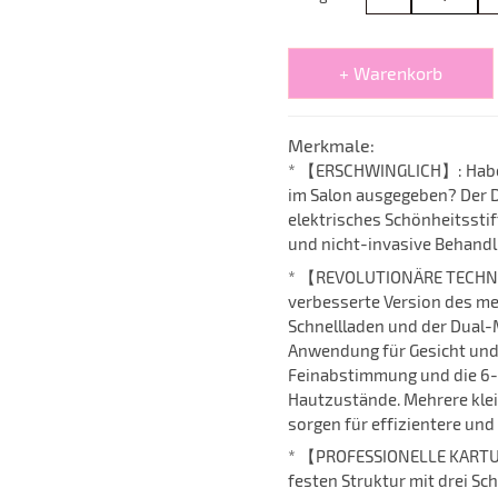
+ Warenkorb
Merkmale:
* 【ERSCHWINGLICH】: Haben
im Salon ausgegeben? Der Dr
elektrisches Schönheitsstift
und nicht-invasive Behand
* 【REVOLUTIONÄRE TECHNOLO
verbesserte Version des me
Schnellladen und der Dual
Anwendung für Gesicht und K
Feinabstimmung und die 6-G
Hautzustände. Mehrere klei
sorgen für effizientere und 
* 【PROFESSIONELLE KARTUSC
festen Struktur mit drei S