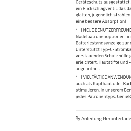
Geräteschutz ausgestattet.
ein Rückschlagventil, das da
glatten, jugendlich strahle
eine bessere Absorption!
* 【NEUE BENUTZERFREUNDL
Nadelpatronenoptionen unte
Batteriestandsanzeige zur 
Unterstützt Typ-C-Stromkabe
verstauenden Schutzhülle g
erleichtert. Hautstifte un
angeordnet.
* 【VIELFÄLTIGE ANWENDUNGE
auch als Kopfhaut oder Ba
stimulieren. In unserem Be
jedes Patronentyps. Genieß
Anleitung Herunterlade