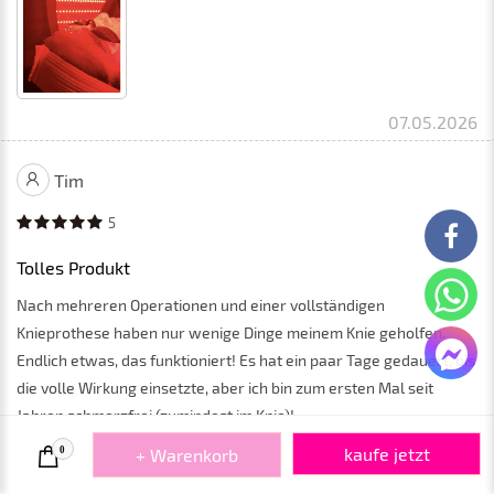
07.05.2026
Tim
5
Tolles Produkt
Nach mehreren Operationen und einer vollständigen
Knieprothese haben nur wenige Dinge meinem Knie geholfen.
Endlich etwas, das funktioniert! Es hat ein paar Tage gedauert, bis
die volle Wirkung einsetzte, aber ich bin zum ersten Mal seit
Jahren schmerzfrei (zumindest im Knie)!
kaufe jetzt
0
+ Warenkorb
Sehr zu empfehlen! Ich habe sogar eins für meine Schwester