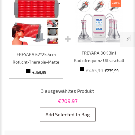
-48%
FREYARA 80K 3in1
FREYARA 62*25,5cm
Radiofrequenz Ultraschall
Rotlicht-Therapie-Matte
Kavitationsgerät,
mit Flexiblen LED-
€465,99
€239,99
€369,99
Körperschlankheits
Rotlicht-Panels für
System, Fettverbrennung
Schmerzlinderung und
3
ausgewähltes Produkt
Cellulite
Komfort, Ideal für
Körpermassagegerät
Verschiedene
€
709.97
Anwendungen
Add Selected to Bag