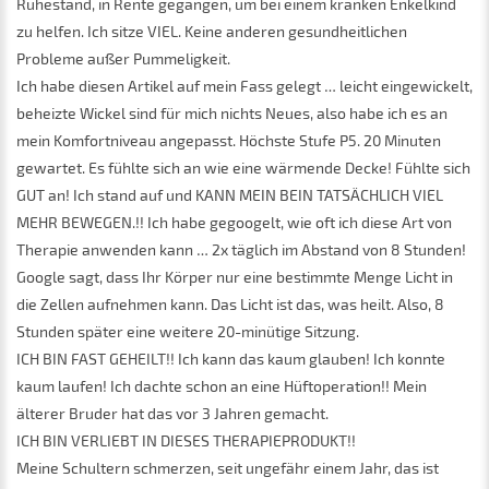
Ruhestand, in Rente gegangen, um bei einem kranken Enkelkind
zu helfen. Ich sitze VIEL. Keine anderen gesundheitlichen
Probleme außer Pummeligkeit.
Ich habe diesen Artikel auf mein Fass gelegt … leicht eingewickelt,
beheizte Wickel sind für mich nichts Neues, also habe ich es an
mein Komfortniveau angepasst. Höchste Stufe P5. 20 Minuten
gewartet. Es fühlte sich an wie eine wärmende Decke! Fühlte sich
GUT an! Ich stand auf und KANN MEIN BEIN TATSÄCHLICH VIEL
MEHR BEWEGEN.!! Ich habe gegoogelt, wie oft ich diese Art von
Therapie anwenden kann … 2x täglich im Abstand von 8 Stunden!
Google sagt, dass Ihr Körper nur eine bestimmte Menge Licht in
die Zellen aufnehmen kann. Das Licht ist das, was heilt. Also, 8
Stunden später eine weitere 20-minütige Sitzung.
ICH BIN FAST GEHEILT!! Ich kann das kaum glauben! Ich konnte
kaum laufen! Ich dachte schon an eine Hüftoperation!! Mein
älterer Bruder hat das vor 3 Jahren gemacht.
ICH BIN VERLIEBT IN DIESES THERAPIEPRODUKT!!
Meine Schultern schmerzen, seit ungefähr einem Jahr, das ist